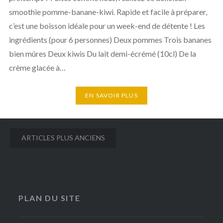
smoothie pomme-banane-kiwi. Rapide et facile à préparer,
c’est une boisson idéale pour un week-end de détente ! Les
ingrédients (pour 6 personnes) Deux pommes Trois bananes
bien mûres Deux kiwis Du lait demi-écrémé (10cl) De la
crème glacée à…
EN SAVOIR PLUS
Navigation
ARTICLES PLUS ANCIENS
des
articles
PLAN DU SITE