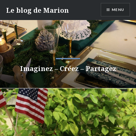
Aller
Le blog de Marion
MENU
au
contenu
Imaginez – Créez – Partagez