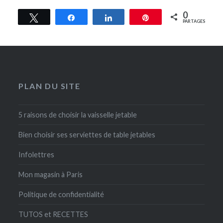
0
Tweetez
Partagez
Partagez
Épingle
PARTAGES
PLAN DU SITE
5 raisons de choisir la vaisselle jetable
Bien choisir ses serviettes de table jetables
Infolettres
Mon magasin à Paris
Politique de confidentialité
TUTOS et RECETTES