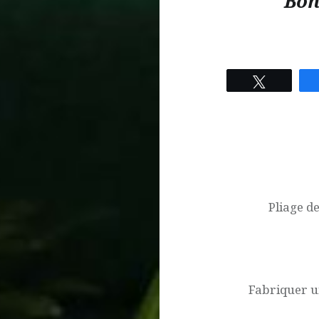
Bon
Tweetez
Navigation
de
l’article
Pliage de
Fabriquer u