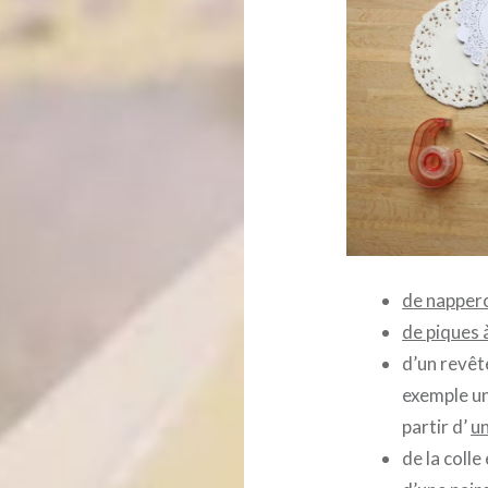
de nappero
de piques 
d’un revêt
exemple un
partir d’
un
de la colle