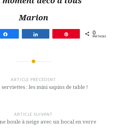
 moment déco à tous
Marion
0
Partagez
Partagez
Épingle
PARTAGES
ARTICLE PRÉCÉDENT
 serviettes : les mini sapins de table !
ARTICLE SUIVANT
ne boule à neige avec un bocal en verre