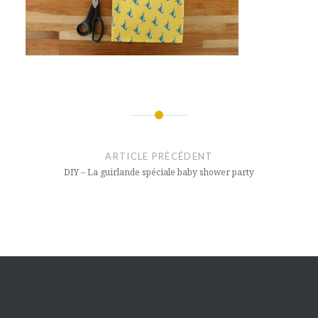
Navigation
de
ARTICLE PRÉCÉDENT
l’article
DIY – La guirlande spéciale baby shower party