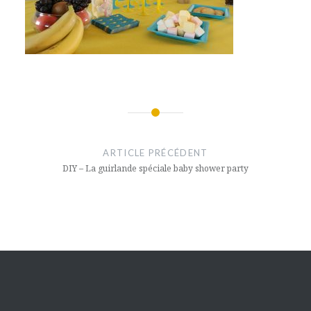
Navigation
de
ARTICLE PRÉCÉDENT
l’article
DIY – La guirlande spéciale baby shower party