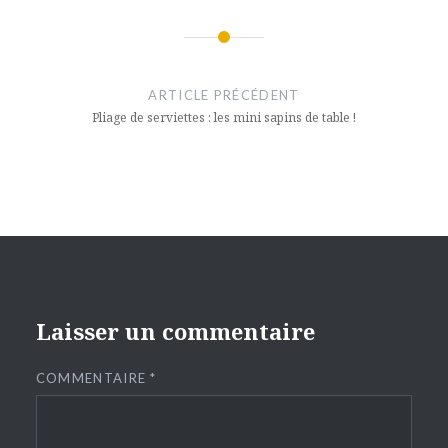
Navigation
de
ARTICLE PRÉCÉDENT
l’article
Pliage de serviettes : les mini sapins de table !
Laisser un commentaire
COMMENTAIRE
*