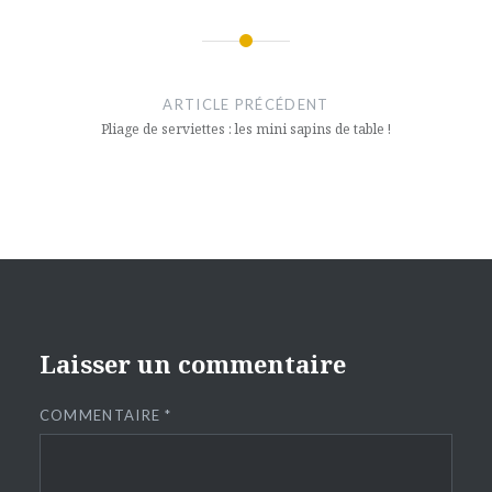
Navigation
de
ARTICLE PRÉCÉDENT
l’article
Pliage de serviettes : les mini sapins de table !
Laisser un commentaire
COMMENTAIRE
*