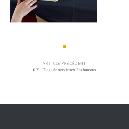
Navigation
de
ARTICLE PRÉCÉDENT
l’article
DIY – Pliage de serviettes : les bateaux