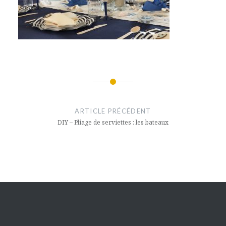
Navigation
de
ARTICLE PRÉCÉDENT
l’article
DIY – Pliage de serviettes : les bateaux