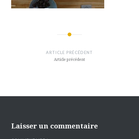
Navigation
de
ARTICLE PRÉCÉDENT
l’article
Article précédent
Laisser un commentaire