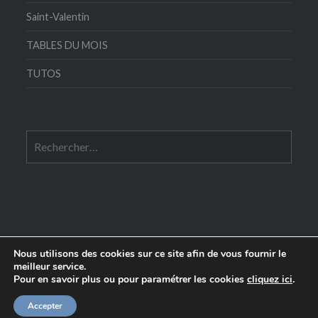
Saint-Valentin
TABLES DU MOIS
TUTOS
Rechercher :
Nous utilisons des cookies sur ce site afin de vous fournir le
meilleur service.
Pour en savoir plus ou pour paramétrer les cookies
cliquez ici
.
Edité par le
Comptoir de la Table
- 58 rue Crozatier
75012 Paris
|
WordPress
+
Dyad
Accepter