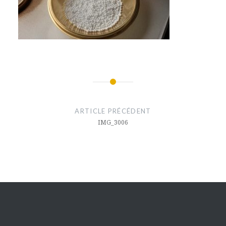
Navigation
de
ARTICLE PRÉCÉDENT
l’article
IMG_3006