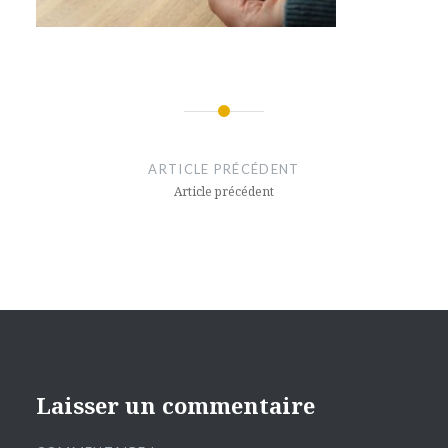
Navigation
de
ARTICLE PRÉCÉDENT
l’article
Article précédent
Laisser un commentaire