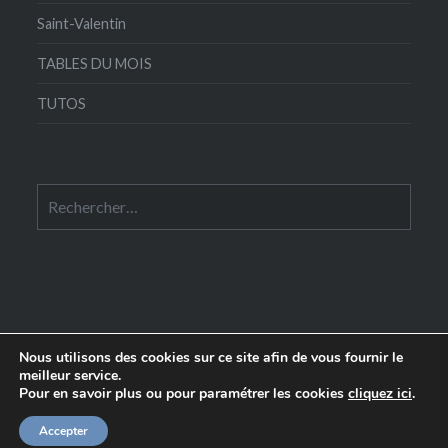
Saint-Valentin
TABLES DU MOIS
TUTOS
Rechercher :
Nous utilisons des cookies sur ce site afin de vous fournir le
meilleur service.
Pour en savoir plus ou pour paramétrer les cookies
cliquez ici
.
Edité par le
Comptoir de la Table
- 58 rue Crozatier
75012 Paris
|
WordPress
+
Dyad
Accepter