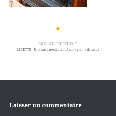
Navigation
de
ARTICLE PRÉCÉDENT
l’article
RECETTE – Une tarte méditerranéenne pleine de soleil
Laisser un commentaire