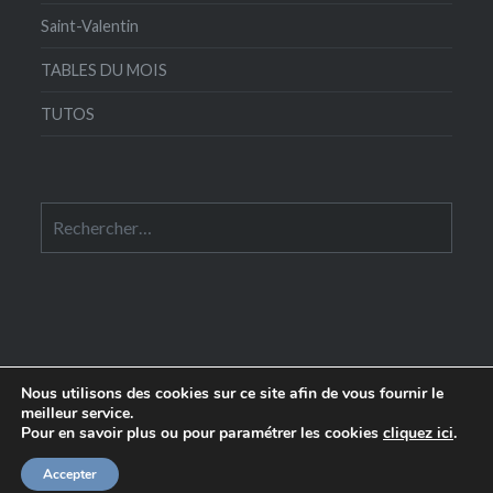
Saint-Valentin
TABLES DU MOIS
TUTOS
Rechercher :
Nous utilisons des cookies sur ce site afin de vous fournir le
meilleur service.
Pour en savoir plus ou pour paramétrer les cookies
cliquez ici
.
Edité par le
Comptoir de la Table
- 58 rue Crozatier
75012 Paris
|
WordPress
+
Dyad
Accepter