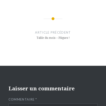
Navigation
de
ARTICLE PRÉCÉDENT
l’article
Table du mois – Pâques !
Laisser un commentaire
COMMENTAIRE
*