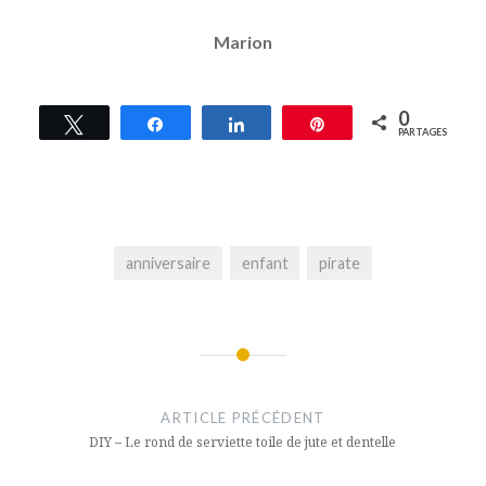
Marion
0
Tweetez
Partagez
Partagez
Épingle
PARTAGES
anniversaire
enfant
pirate
Navigation
de
ARTICLE PRÉCÉDENT
l’article
DIY – Le rond de serviette toile de jute et dentelle