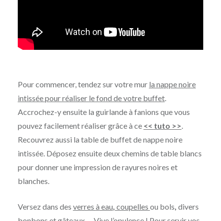
Pour commencer, tendez sur votre mur
la nappe noire
intissée
pour réaliser le fond de votre buffet
.
Accrochez-y ensuite la guirlande à fanions que vous
pouvez facilement réaliser grâce à ce
<<
tuto >>
.
Recouvrez aussi la table de buffet de nappe noire
intissée. Déposez ensuite deux chemins de table blancs
pour donner une impression de rayures noires et
blanches.
Versez dans des
verres
à
eau
,
coupelles
ou
bols
,
divers
bonbons et gâteaux … Vive l’opulence ! Pour servir vos